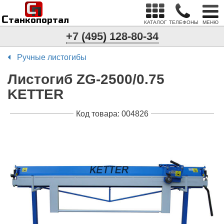
С
п
С
танкопортал
КАТАЛОГ
ТЕЛЕФОНЫ
МЕНЮ
+7 (495) 128-80-34
Ручные листогибы
Листогиб ZG-2500/0.75
KETTER
Код товара: 004826