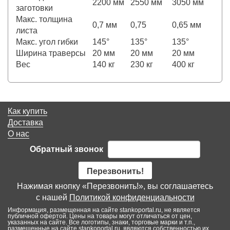
2200 мм
2550 мм
3050 мм
заготовки
Макс. толщина
0,7 мм
0,75
0,65 мм
листа
Макс. угол гибки
145°
135°
135°
Ширина траверсы
20 мм
20 мм
20 мм
Вес
140 кг
230 кг
400 кг
Как купить
Доставка
О нас
Обратный звонок
Перезвонить!
Нажимая кнопку «Перезвонить!», вы соглашаетесь
с нашей
Политикой конфиденциальности
Информация, размещенная на сайте stankoportal.ru, не является
публичной офертой. Цены на товары могут отличаться от цен,
указанных на сайте. Все логотипы, знаки, торговые марки и т.п.,
размещенные на сайте stankoportal.ru, являются собственностью их