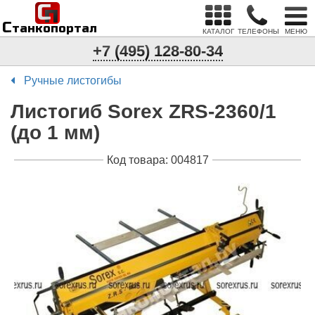
С
п
С
танкопортал
КАТАЛОГ
ТЕЛЕФОНЫ
МЕНЮ
+7 (495) 128-80-34
Ручные листогибы
Листогиб Sorex ZRS-2360/1
(до 1 мм)
Код товара: 004817