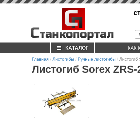
С
с
п
С
танкопортал
КАТАЛОГ
КАК 
Главная
Листогибы
Ручные листогибы
Листогиб 
Листогиб Sorex ZRS-2