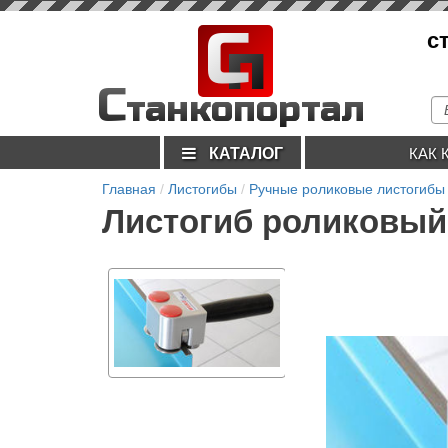
С
с
п
С
танкопортал
КАТАЛОГ
КАК 
Главная
Листогибы
Ручные роликовые листогибы
Листогиб роликовый