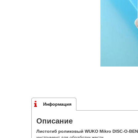
Информация
Описание
Листогиб роликовый WUKO Mikro DISC-O-BEN
инструмент для обработки жести