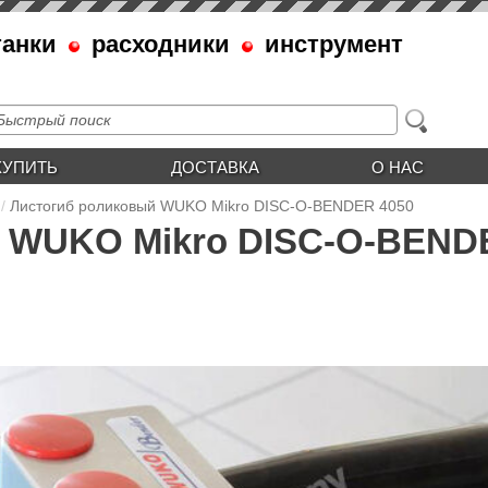
танки
расходники
инструмент
КУПИТЬ
ДОСТАВКА
О НАС
Листогиб роликовый WUKO Mikro DISC-O-BENDER 4050
 WUKO Mikro DISC-O-BEND