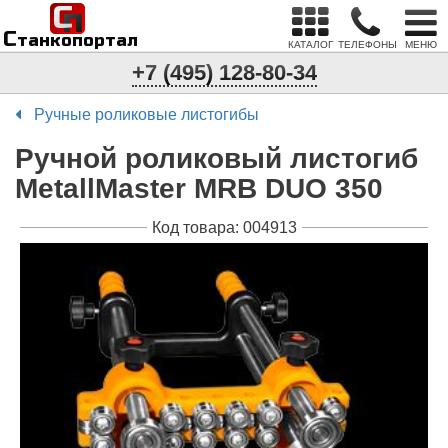
С
п
С
танкопортал
КАТАЛОГ
ТЕЛЕФОНЫ
МЕНЮ
+7 (495) 128-80-34
Ручные роликовые листогибы
Ручной роликовый листогиб
MetallMaster MRB DUO 350
Код товара: 004913