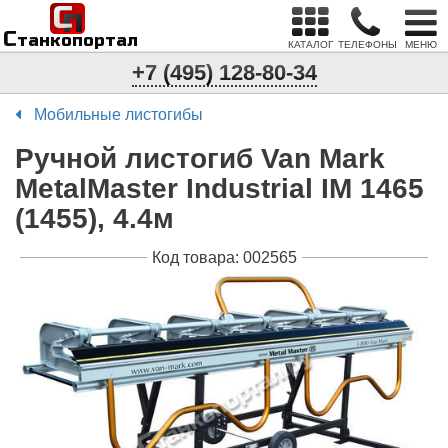
С
п
С
танкопортал
КАТАЛОГ
ТЕЛЕФОНЫ
МЕНЮ
+7 (495) 128-80-34
Мобильные листогибы
Ручной листогиб Van Mark
MetalMaster Industrial IM 1465
(1455), 4.4м
Код товара: 002565