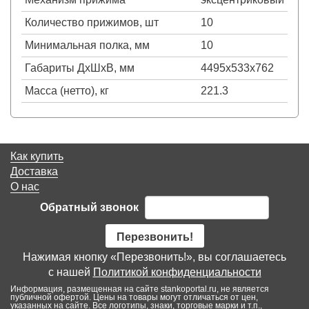
Количество прижимов, шт
10
Минимальная полка, мм
10
Габариты ДхШхВ, мм
4495х533х762
Масса (нетто), кг
221.3
Как купить
Доставка
О нас
Обратный звонок
Перезвонить!
Нажимая кнопку «Перезвонить!», вы соглашаетесь
с нашей
Политикой конфиденциальности
Информация, размещенная на сайте stankoportal.ru, не является
публичной офертой. Цены на товары могут отличаться от цен,
указанных на сайте. Все логотипы, знаки, торговые марки и т.п.,