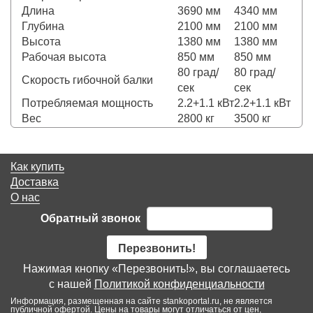
Длина
3690 мм
4340 мм
Глубина
2100 мм
2100 мм
Высота
1380 мм
1380 мм
Рабочая высота
850 мм
850 мм
80 град/
80 град/
Скорость гибочной балки
сек
сек
Потребляемая мощность
2.2+1.1 кВт
2.2+1.1 кВт
Вес
2800 кг
3500 кг
Как купить
Доставка
О нас
Обратный звонок
Перезвонить!
Нажимая кнопку «Перезвонить!», вы соглашаетесь
с нашей
Политикой конфиденциальности
Информация, размещенная на сайте stankoportal.ru, не является
публичной офертой. Цены на товары могут отличаться от цен,