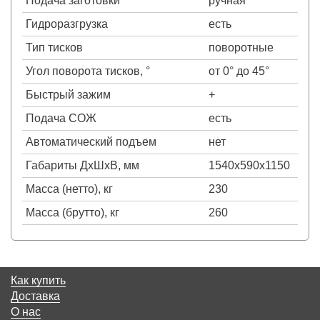
Подача заготовки
ручная
Гидроразгрузка
есть
Тип тисков
поворотные
Угол поворота тисков, °
от 0° до 45°
Быстрый зажим
+
Подача СОЖ
есть
Автоматический подъем
нет
Габариты ДхШхВ, мм
1540х590х1150
Масса (нетто), кг
230
Масса (брутто), кг
260
Как купить
Доставка
О нас