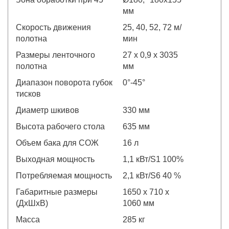
мм
Скорость движения
25, 40, 52, 72 м/
полотна
мин
Размеры ленточного
27 х 0,9 х 3035
полотна
мм
Диапазон поворота губок
0°-45°
тисков
Диаметр шкивов
330 мм
Высота рабочего стола
635 мм
Объем бака для СОЖ
16 л
Выходная мощность
1,1 кВт/S1 100%
Потребляемая мощность
2,1 кВт/S6 40 %
Габаритные размеры
1650 х 710 х
(ДхШхВ)
1060 мм
Масса
285 кг