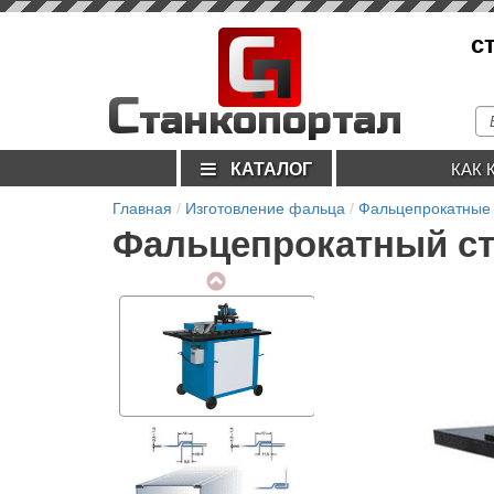
С
с
п
С
танкопортал
КАТАЛОГ
КАК 
Главная
Изготовление фальца
Фальцепрокатные 
Фальцепрокатный ст