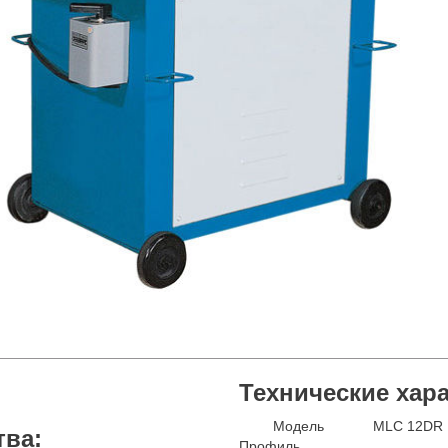
Технические хар
Модель
MLC 12DR
тва:
Профиль