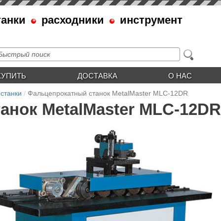
танки
расходники
инструмент
КУПИТЬ
ДОСТАВКА
О НАС
станки
Фальцепрокатный станок MetalMaster MLC-12DR
анок MetalMaster MLC-12DR