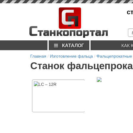
С
с
п
С
танкопортал
КАТАЛОГ
КАК 
Главная
Изготовление фальца
Фальцепрокатные 
Станок фальцепрока