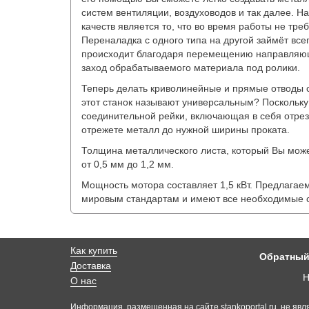
систем вентиляции, воздуховодов и так далее. Н
качеств является то, что во время работы не тре
Переналадка с одного типа на другой займёт всег
происходит благодаря перемещению направляющ
заход обрабатываемого материала под ролики.
Теперь делать криволинейные и прямые отводы 
этот станок называют универсальным? Поскольку
соединительной рейки, включающая в себя отрез
отрежете металл до нужной ширины проката.
Толщина металлического листа, который Вы може
от 0,5 мм до 1,2 мм.
Мощность мотора составляет 1,5 кВт. Предлагае
мировым стандартам и имеют все необходимые с
Как купить
Обратный
Доставка
Н
О нас
Информация, размещенная на сайте stankoportal.ru, не явл