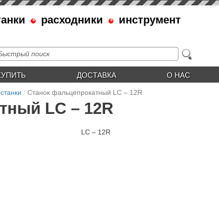
танки
расходники
инструмент
КУПИТЬ
ДОСТАВКА
О НАС
станки
Станок фальцепрокатный LC – 12R
тный LC – 12R