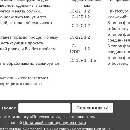
аверное, одним из главных
мм
буется менять ролики.
LC-12
1,2
«питтсбург
о несколько минут и это
LC-12R
1,2
«лежачий»
ей, которая обеспечивает
5 типов фа
LC-12C
1,2
отбортовку
6 типов фа
станет гораздо проще. Почему
LC-12D
1,2
соединител
 есть функция проката
LC-
6 типов фа
ной ролик, и Вы без проблем
1,2
12DR
соединител
5 типов фа
LС-15R
1 - 1,5
те обрабатывать, варьируется
отбортовку
мые станки соответствуют
ертификаты качества.
Перезвонить!
 звонок
ажимая кнопку «Перезвонить!», вы соглашаетесь
с нашей
Политикой конфиденциальности
яется публичной офертой. Цены на товары могут отличаться от цен,