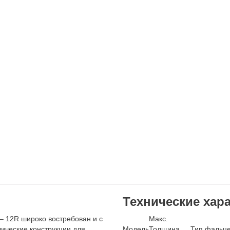
Технические хар
– 12R широко востребован и с
Макс.
ические конструкции для
Модель
Толщина,
Тип фальце