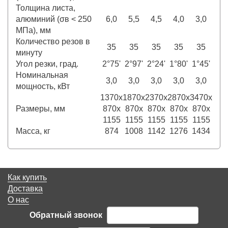
Толщина листа,
алюминий (σв < 250
6,0
5,5
4,5
4,0
3,0
МПа), мм
Количество резов в
35
35
35
35
35
минуту
Угол резки, град.
2°75'
2°97'
2°24'
1°80'
1°45'
Номинальная
3,0
3,0
3,0
3,0
3,0
мощность, кВт
1370x
1870x
2370x
2870x
3470x
Размеры, мм
870x
870x
870x
870x
870x
1155
1155
1155
1155
1155
Масса, кг
874
1008
1142
1276
1434
Как купить
Доставка
О нас
Обратный звонок