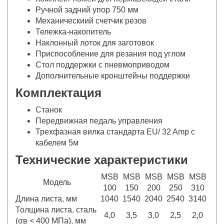
Ручной задний упор 750 мм
Механическиий счетчик резов
Тележка-накопитель
Наклонный лоток для заготовок
Приспособление для резания под углом
Стол поддержки с пневмоприводом
Дополнительные кронштейны поддержки
Комплектация
Станок
Передвижная педаль управления
Трехфазная вилка стандарта EU/ 32 Amp с
кабелем 5м
Технические характеристики
MSB
MSB
MSB
MSB
MSB
Модель
100
150
200
250
310
Длина листа, мм
1040
1540
2040
2540
3140
Толщина листа, сталь
4,0
3,5
3,0
2,5
2,0
(σв < 400 МПа), мм