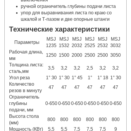
ручной ограничитель глубины подачи листа
упор для выравнивания листа по краю со
шкалой и Т-пазом и две опорные штанги
Технические характеристики
MSJ
MSJ
MSJ
MSJ
MSJ
MSJ
Параметры
1235
1532
2032
2525
2532
3032
Рабочая длина,
1250
1500
2000
2500
2500
3050
мм
Толщина листа:
3,5
3,2
3,2
2,5
3,2
3,2
сталь,мм
Угол реза
1° 30
1° 30
1° 45
1°
1° 18
1° 30
Количество
47
47
47
47
47
47
резов в минуту
Ограничитель
глубины
0-650
0-650
0-650
0-650
0-650
0-650
подачи, мм
Высота стола
800
800
800
800
800
800
(мм)
Мощ­ность (КВт)
5,5
5,5
7,5
7,5
7,5
9