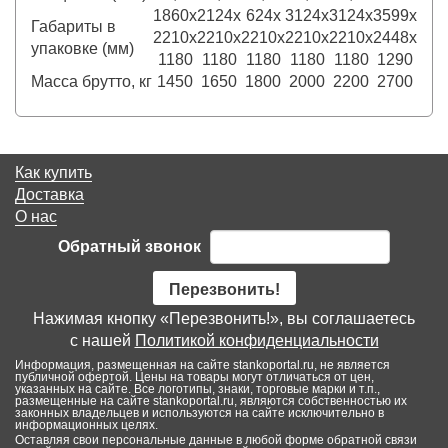
1860x
2124x
624x
3124x
3124x
3599x
Габариты в
2210x
2210x
2210x
2210x
2210x
2448x
упаковке (мм)
1180
1180
1180
1180
1180
1290
Масса брутто, кг
1450
1650
1800
2000
2200
2700
Как купить
Доставка
О нас
Обратный звонок
Перезвонить!
Нажимая кнопку «Перезвонить!», вы соглашаетесь
с нашей
Политикой конфиденциальности
Информация, размещенная на сайте stankoportal.ru, не является
публичной офертой. Цены на товары могут отличаться от цен,
указанных на сайте. Все логотипы, знаки, торговые марки и т.п.,
размещенные на сайте stankoportal.ru, являются собственностью их
законных владельцев и используются на сайте исключительно в
информационных целях.
Оставляя свои персональные данные в любой форме обратной связи