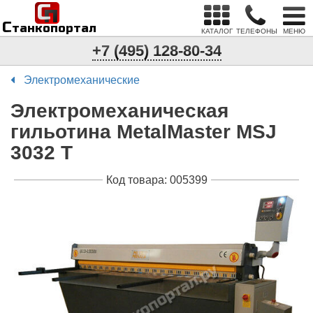
С
п
С
танкопортал
КАТАЛОГ
ТЕЛЕФОНЫ
МЕНЮ
+7 (495) 128-80-34
Электромеханические
Электромеханическая
гильотина MetalMaster MSJ
3032 T
Код товара: 005399