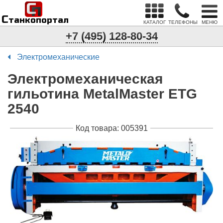
С
п
С
танкопортал
КАТАЛОГ
ТЕЛЕФОНЫ
МЕНЮ
+7 (495) 128-80-34
Электромеханические
Электромеханическая
гильотина MetalMaster ETG
2540
Код товара: 005391