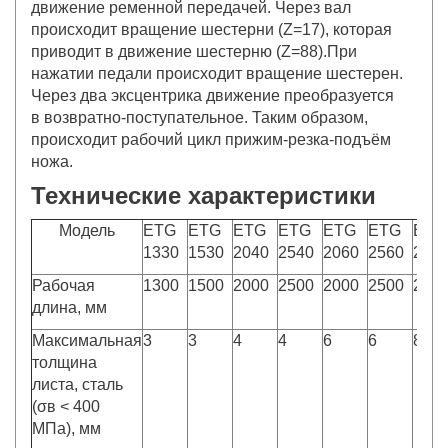
движение ременной передачей. Через вал
происходит вращение шестерни (Z=17), которая
приводит в движение шестерню (Z=88).При
нажатии педали происходит вращение шестерен.
Через два эксцентрика движение преобразуется
в возвратно-поступательное. Таким образом,
происходит рабочий цикл прижим-резка-подъём
ножа.
Технические характеристики
Модель
ETG
ETG
ETG
ETG
ETG
ETG
ETG
1330
1530
2040
2540
2060
2560
208
Рабочая
1300
1500
2000
2500
2000
2500
200
длина, мм
Максимальная
3
3
4
4
6
6
8
толщина
листа, сталь
(σв < 400
МПа), мм