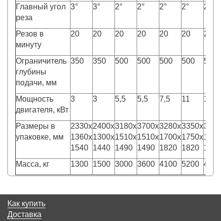
Главный угол
3°
3°
2°
2°
2°
2°
2°
реза
Резов в
20
20
20
20
20
20
20
минуту
Ограничитель
350
350
500
500
500
500
500
глубины
подачи, мм
Мощность
3
3
5,5
5,5
7,5
11
11
двигателя, кВт
Размеры в
2330x
2400x
3180x
3700x
3280x
3350x
335
упаковке, мм
1360x
1300x
1510x
1510x
1700x
1750x
175
1540
1440
1490
1490
1820
1820
182
Масса, кг
1300
1500
3000
3600
4100
5200
450
Как купить
Доставка