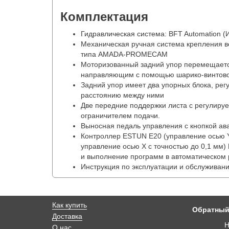
Комплектация
Гидравлическая система: BFT Automation (
Механическая ручная система крепления в
типа AMADA-PROMECAM
Моторизованный задний упор перемещает
направляющим с помощью шарико-винтовой
Задний упор имеет два упорных блока, рег
расстоянию между ними
Две передние поддержки листа с регулир
ограничителем подачи.
Выносная педаль управления с кнопкой ав
Контроллер ESTUN E20 (управление осью Y
управление осью Х с точностью до 0,1 мм
и выполнение программ в автоматическом
Инструкция по эксплуатации и обслуживан
Как купить
Обратный
Доставка
Н
О нас