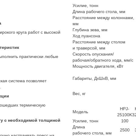
Усилие, тонн
Длина рабочего стола, мм
Расстояние между колоннами,
а
мм
Глубина зева, мм
рокого круга работ с высокой
Ход пуансона
Расстояние между столом
теристик
и траверсой, мм
Скорость опускания/
ыполнить практически любые
рабочая/обратного хода, мм/с
Мощность двигателя, кВт
Габариты, ДхШхВ, мм
кая система позволяет
.
Вес, кг
кции
прошедших термическую
HPJ-
Модель
25100K
3
оту с необходимой толщиной
Усилие, тонн
100
Длина
2500
рабочего стола, мм
очно настраивать пресс на