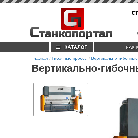
С
с
п
С
танкопортал
КАТАЛОГ
КАК 
Главная
Гибочные прессы
Вертикально-гибочные
Вертикально-гибочны