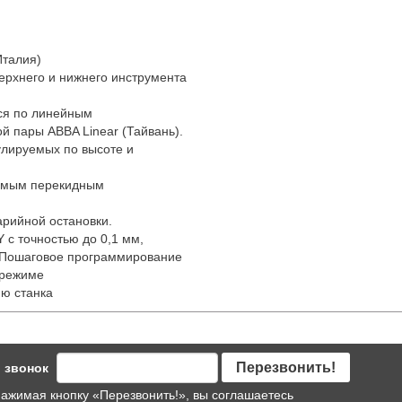
Италия)
ерхнего и нижнего инструмента
ся по линейным
 пары ABBA Linear (Тайвань).
улируемых по высоте и
уемым перекидным
арийной остановки.
 с точностью до 0,1 мм,
) Пошаговое программирование
 режиме
ию станка
Перезвонить!
 звонок
ажимая кнопку «Перезвонить!», вы соглашаетесь