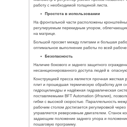
работу с необходимой толщиной листа.
Простота в использовании
На фронтальной части расположены кронштейны 
регулируемым перекидным упором, облегчающие
на матрице.
Большой просвет между плитами и большая рабо
оптимальное выполнение работы по всей рабоче
Безопасность
Наличие бокового и заднего защитного огражден
несанкционированного доступа людей в опасную
Конструкцией пресса является прочная жесткая 
плит и прошедшая термическую обработку для 
гидроцилиндры и надёжная гидравлическая сист
поставляемыми BFT Automation (Италия), позвол
гибки с высокой скоростью. Параллельность меж
рабочим столом достигается регулировкой через
управляется реверсивным двигателем. Станок к
задающим положение заднего упора и положен
пошаговую программу.