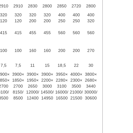
2910
2910
2830
2800
2850
2720
2800
320
320
320
320
400
400
400
120
120
200
200
250
250
320
415
415
455
455
560
560
560
100
100
160
160
200
200
270
7,5
7,5
11
15
18,5
22
30
900×
3900×
3900×
3900×
3950×
4000×
3800×
850×
1850×
1950×
2200×
2280×
2300×
2680×
2700
2700
2650
3000
3100
3500
3440
8100/
8150/
12000/
14500/
16000/
21000/
30000/
8500
8500
12400
14950
16500
21500
30600