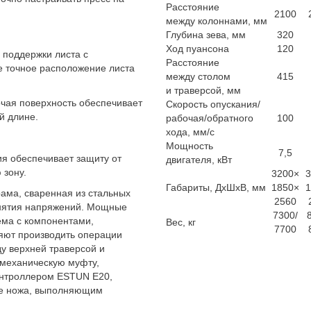
Расстояние
2100
между колоннами, мм
Глубина зева, мм
320
Ход пуансона
120
поддержки листа с
Расстояние
 точное расположение листа
между столом
415
и траверсой, мм
чая поверхность обеспечивает
Скорость опускания/
й длине.
рабочая/обратного
100
хода, мм/с
Мощность
7,5
ия обеспечивает защиту от
двигателя, кВт
 зону.
3200×
3
Габариты, ДхШхВ, мм
1850×
1
рама, сваренная из стальных
2560
снятия напряжений. Мощные
7300/
ема с компонентами,
Вес, кг
7700
яют производить операции
ду верхней траверсой и
 механическую муфту,
онтроллером ESTUN E20,
ие ножа, выполняющим