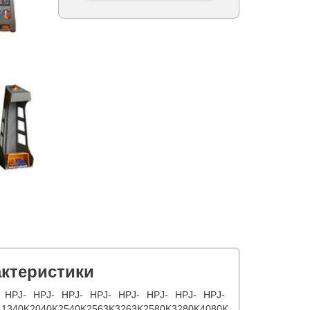
актеристики
HPJ-
HPJ-
HPJ-
HPJ-
HPJ-
HPJ-
HPJ-
HPJ-
1340K
2040K
2540K
2563K
3263K
2580K
3280K
4080K