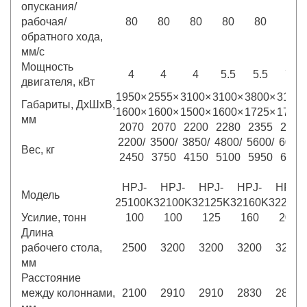
опускания/
рабочая/
80
80
80
80
80
80
обратного хода,
мм/с
Мощность
4
4
4
5.5
5.5
7.5
двигателя, кВт
1950×
2555×
3100×
3100×
3800×
3100
Габариты, ДхШхВ,
1600×
1600×
1500×
1600×
1725×
1725
мм
2070
2070
2200
2280
2355
2280
2200/
3500/
3850/
4800/
5600/
6000/
Вес, кг
2450
3750
4150
5100
5950
6300
HPJ-
HPJ-
HPJ-
HPJ-
HPJ-
Модель
25100K
32100K
32125K
32160K
32200K
Усилие, тонн
100
100
125
160
200
Длина
рабочего стола,
2500
3200
3200
3200
3200
мм
Расстояние
между колоннами,
2100
2910
2910
2830
2800