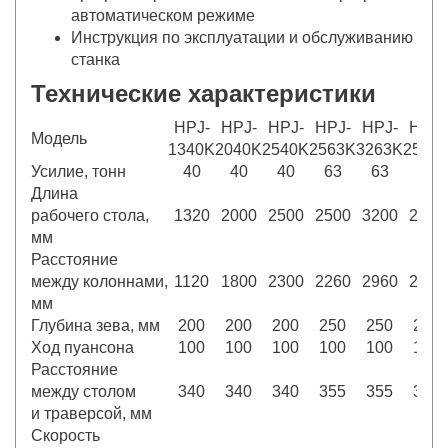
автоматическом режиме
Инструкция по эксплуатации и обслуживанию
станка
Технические характеристики
HPJ-
HPJ-
HPJ-
HPJ-
HPJ-
HPJ-
Модель
1340K
2040K
2540K
2563K
3263K
2580
Усилие, тонн
40
40
40
63
63
80
Длина
рабочего стола,
1320
2000
2500
2500
3200
2500
мм
Расстояние
между колоннами,
1120
1800
2300
2260
2960
2240
мм
Глубина зева, мм
200
200
200
250
250
250
Ход пуансона
100
100
100
100
100
100
Расстояние
между столом
340
340
340
355
355
355
и траверсой, мм
Скорость