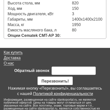
Высота стола, мм
820
Ход, мм
150
Мощность двигателя, кВт
3
Габариты, мм
1400х1400х2100
Масса, кг
1950
Емкость масляного бака, л
80
Опции Cematek CMT-АP 30:
Как купить
Доставка
О нас
Обратный звонок
Перезвонить!
Нажимая кнопку «Перезвонить!», вы соглашаетесь
с нашей
Политикой конфиденциальности
Информация, размещенная на сайте stankoportal.ru, не является
публичной офертой. Цены на товары могут отличаться от цен,
указанных на сайте. Все логотипы, знаки, торговые марки и т.п.,
размещенные на сайте stankoportal.ru, являются собственностью их