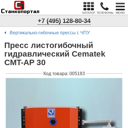
С
п
С
танкопортал
КАТАЛОГ
ТЕЛЕФОНЫ
МЕНЮ
+7 (495) 128-80-34
Вертикально-гибочные прессы с ЧПУ
Пресс листогибочный
гидравлический Cematek
CMT-АP 30
Код товара: 005183