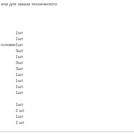
или для заказа технического
1шт
1шт
головки
1шт
3шт.
1шт.
3шт.
3шт.
1шт.
1шт.
1шт.
1шт.
1шт.
2 шт.
1шт.
1 шт.