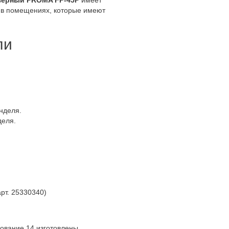
езерный
PROMA FP-45P
имеет
е в помещениях, которые имеют
ли
нделя.
деля.
рт. 25330340)
нование 14 изготовлены