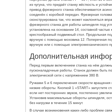
из чугуна, что придаёт станку жёсткость и устойч
привод фрезерного станка обеспечивается асинх
соединён с коробкой передач. Фрезерная головка
сконструирована так, что может наклоняться впра
фрезерного станка для работы шпинделя под угл
установлена на основании 14, составной частью 
крестообразный подвижный стол. Продольная по
вручную с помощью моховика 12. Поперечная по
вручную или с помощью электромеханического п
Дополнительная инфо
Перед первым включением станка на нём должн
пусконаладочные работы. Станок должен быть п
электрической сети с напряжением 380 В.
Ручками 5 и 6 переключения скорости вращения
низкие обороты. Кнопкой 1 «START» запустите ста
если нет посторонних звуков, постепенно увели
Установив максимальные обороты шпинделя, оста
без нагрузки в течение 15 минут.
В случае возникновения каких-либо проблем свя