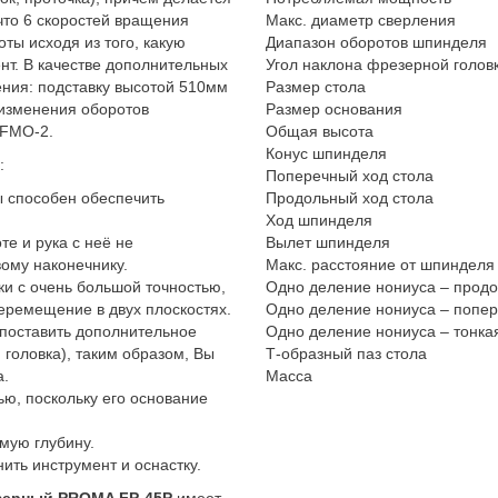
 что 6 скоростей вращения
Макс. диаметр сверления
ы исходя из того, какую
Диапазон оборотов шпинделя
т. В качестве дополнительных
Угол наклона фрезерной голов
ния: подставку высотой 510мм
Размер стола
 изменения оборотов
Размер основания
 FMO-2.
Общая высота
Конус шпинделя
:
Поперечный ход стола
ы способен обеспечить
Продольный ход стола
Ход шпинделя
е и рука с неё не
Вылет шпинделя
вому наконечнику.
Макс. расстояние от шпинделя
и с очень большой точностью,
Одно деление нониуса – прод
перемещение в двух плоскостях.
Одно деление нониуса – попе
поставить дополнительное
Одно деление нониуса – тонка
головка), таким образом, Вы
Т-образный паз стола
а.
Масса
ю, поскольку его основание
мую глубину.
ить инструмент и оснастку.