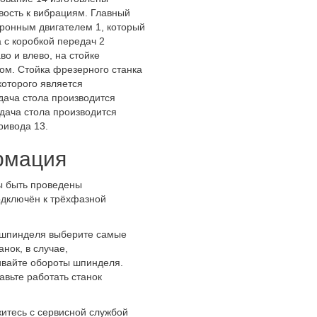
ивость к вибрациям. Главный
ронным двигателем 1, который
 с коробкой передач 2
во и влево, на стойке
ом. Стойка фрезерного станка
которого является
дача стола производится
дача стола производится
ривода 13.
рмация
ы быть проведены
одключён к трёхфазной
 шпинделя выберите самые
нок, в случае,
чивайте обороты шпинделя.
вьте работать станок
житесь с сервисной службой