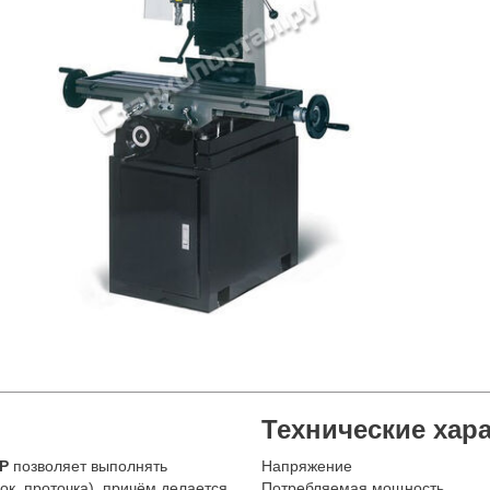
Технические хар
5P
позволяет выполнять
Напряжение
к, проточка), причём делается
Потребляемая мощность