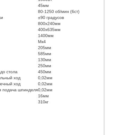
45мм
80-1250 об/мин (6cт)
ки
±90 градусов
800х240мм
400х635мм
1400мм
Мк4
205мм
585мм
130мм
250мм
 до стола
450мм
ольный ход
0,02мм
речный ход
0,02мм
я подача шпинделя
0,02мм
16мм
310кг