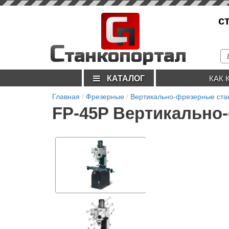
С
с
п
С
танкопортал
КАТАЛОГ
КАК 
Главная
Фрезерные
Вертикально-фрезерные ста
FP-45P Вертикально