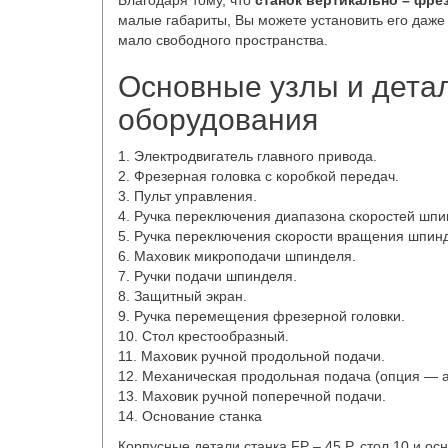
Благодаря тому, что
станок вертикально – фр
малые габариты, Вы можете установить его даж
мало свободного пространства.
Основные узлы и дета
оборудования
1. Электродвигатель главного привода.
2. Фрезерная головка с коробкой передач.
3. Пульт управления.
4. Ручка переключения диапазона скоростей шпи
5. Ручка переключения скорости вращения шпин
6. Маховик микроподачи шпинделя.
7. Ручки подачи шпинделя.
8. Защитный экран.
9. Ручка перемещения фрезерной головки.
10. Стол крестообразный.
11. Маховик ручной продольной подачи.
12. Механическая продольная подача (опция — а
13. Маховик ручной поперечной подачи.
14. Основание станка
Корпусные детали станка FP – 45 P, стол 10 и ос