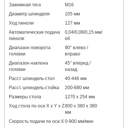
Зажимная тяга
М16
Диаметр шпинделя
105 мм
Ход пиноли
127 мм
Автоматическая подача
0,04/0,08/0,15 мм/
пиноли
об
Диапазон поворота
90° влево /
головки
вправо
Диапазон наклона
45° вперед /
головки
назад
Расст. шпиндель-стол
40-446 мм
Расст. шпиндель-стойка
200-680 мм
Размеры стола
1270 х 254 мм
Ход стола по оси X х Y х Z
800 х 380 х 380
мм
Скорость подачи по оси X
0-900 мм/мин