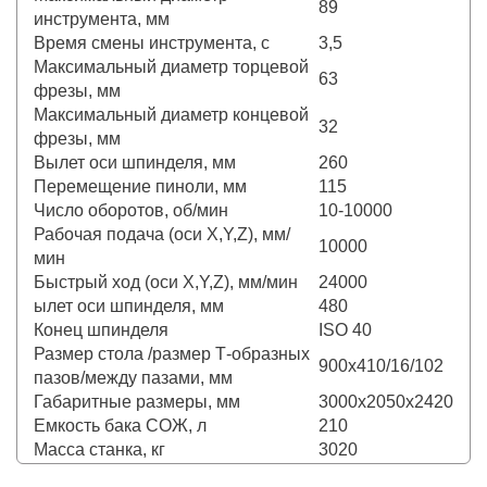
89
инструмента, мм
Время смены инструмента, с
3,5
Максимальный диаметр торцевой
63
фрезы, мм
Максимальный диаметр концевой
32
фрезы, мм
Вылет оси шпинделя, мм
260
Перемещение пиноли, мм
115
Число оборотов, об/мин
10-10000
Рабочая подача (оси X,Y,Z), мм/
10000
мин
Быстрый ход (оси X,Y,Z), мм/мин
24000
ылет оси шпинделя, мм
480
Конец шпинделя
ISO 40
Размер стола /размер Т-образных
900х410/16/102
пазов/между пазами, мм
Габаритные размеры, мм
3000х2050х2420
Емкость бака СОЖ, л
210
Масса станка, кг
3020