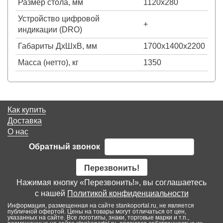
Размер стола, мм
1120х280
Устройство цифровой
+
индикации (DRO)
Габариты ДхШхВ, мм
1700х1400х2200
Масса (нетто), кг
1350
Как купить
Доставка
О нас
Обратный звонок
Перезвонить!
Нажимая кнопку «Перезвонить!», вы соглашаетесь
с нашей
Политикой конфиденциальности
Информация, размещенная на сайте stankoportal.ru, не является
публичной офертой. Цены на товары могут отличаться от цен,
указанных на сайте. Все логотипы, знаки, торговые марки и т.п.,