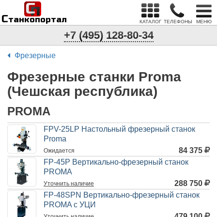
С
п
С
танкопортал
КАТАЛОГ
ТЕЛЕФОНЫ
МЕНЮ
+7 (495) 128-80-34
Фрезерные
Фрезерные станки Proma
(Чешская республика)
PROMA
FPV-25LP Настольный фрезерный станок
Proma
84 375
Ожидается
FP-45P Вертикально-фрезерный станок
PROMA
288 750
Уточнить
наличие
FP-48SPN Вертикально-фрезерный станок
PROMA с УЦИ
479 100
Уточнить
наличие